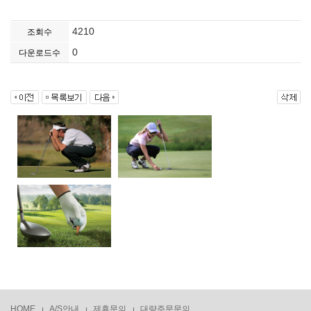
4210
조회수
0
다운로드수
HOME
A/S안내
제휴문의
대량주문문의