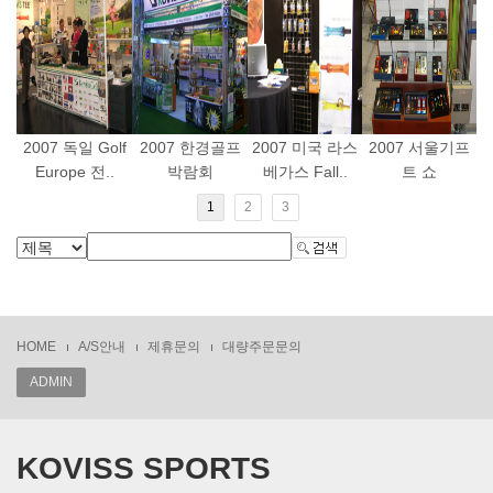
2007 독일 Golf
2007 한경골프
2007 미국 라스
2007 서울기프
Europe 전..
박람회
베가스 Fall..
트 쇼
1
2
3
HOME
A/S안내
제휴문의
대량주문문의
ADMIN
KOVISS SPORTS