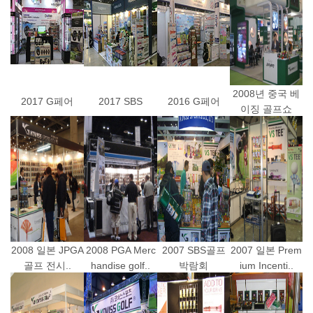
2008년 중국 베
2017 G페어
2017 SBS
2016 G페어
이징 골프쇼
2008 일본 JPGA
2008 PGA Merc
2007 SBS골프
2007 일본 Prem
골프 전시..
handise golf..
박람회
ium Incenti..