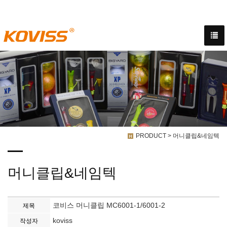
30여년 이상의 골프용품 제조노하루를 바탕으로 고객의 NEEDS를 분석하고 설계-제
작-철저한 품질검사를 통해 제품이 탄생합니다.
PRODUCT > 머니클립&네임텍
머니클립&네임텍
코비스 머니클립 MC6001-1/6001-2
제목
koviss
작성자